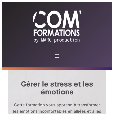
Aller
au
contenu
Gérer le stress et les
émotions
Cette formation vous apprend à transformer
les émotions inconfortables en alliées et à les